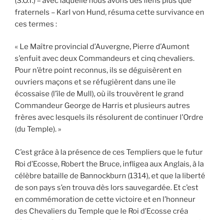
(S.O.T.) – avec laquelle nous avons des liens plus que
fraternels – Karl von Hund, résuma cette survivance en
ces termes :
« Le Maître provincial d’Auvergne, Pierre d’Aumont
s’enfuit avec deux Commandeurs et cinq chevaliers.
Pour n’être point reconnus, ils se déguisèrent en
ouvriers maçons et se réfugièrent dans une île
écossaise (l’île de Mull), où ils trouvèrent le grand
Commandeur George de Harris et plusieurs autres
frères avec lesquels ils résolurent de continuer l’Ordre
(du Temple). »
C’est grâce à la présence de ces Templiers que le futur
Roi d’Ecosse, Robert the Bruce, infligea aux Anglais, à la
célèbre bataille de Bannockburn (1314), et que la liberté
de son pays s’en trouva dès lors sauvegardée. Et c’est
en commémoration de cette victoire et en l’honneur
des Chevaliers du Temple que le Roi d’Ecosse créa