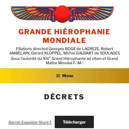
Aller
au
contenu
principal
GRANDE HIÉROPHANIE
MONDIALE
Filiations directed Georges BOGE de LAGREZE, Robert
AMBELAIN, Gérard KLOPPEL, Michel GAUDART de SOULAGES
Menu
DÉCRETS
Télécharger
Decret-Expulsion-Stuck-1