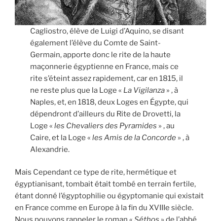
Cagliostro, élève de Luigi d’Aquino, se disant
également l’élève du Comte de Saint-
Germain, apporte donc le rite de la haute
maçonnerie égyptienne en France, mais ce
rite s’éteint assez rapidement, car en 1815, il
ne reste plus que la Loge «
La Vigilanza
» , à
Naples, et, en 1818, deux Loges en Égypte, qui
dépendront d’ailleurs du Rite de Drovetti, la
Loge «
les Chevaliers des Pyramides
» , au
Caire, et la Loge «
les Amis de la Concorde
» , à
Alexandrie.
Mais Cependant ce type de rite, hermétique et
égyptianisant, tombait était tombé en terrain fertile,
étant donné l’égyptophilie ou égyptomanie qui existait
en France comme en Europe à la fin du XVIIIe siècle.
Nous pouvons rappeler le roman «
Séthos
» de l’abbé